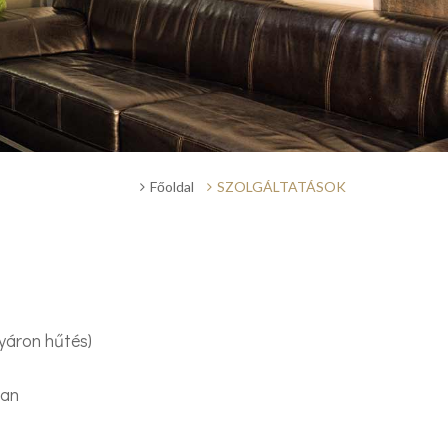
28
29
27
28
29
30
Promo Code
Főoldal
SZOLGÁLTATÁSOK
nyáron hűtés)
ban