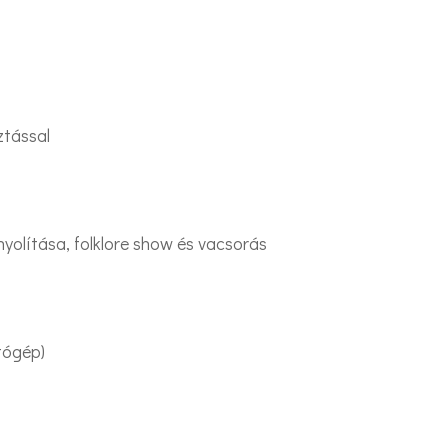
ztással
nyolítása, folklore show és vacsorás
tógép)