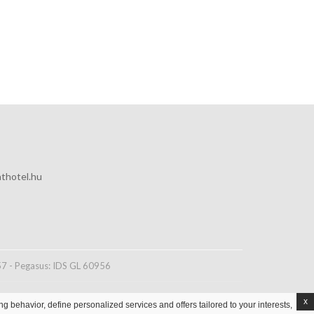
thotel.hu
7 - Pegasus: IDS GL 60956
x
g behavior, define personalized services and offers tailored to your interests,