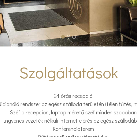
23
24
25
26
27
30
31
Felnőttek
Szolgáltatások
24 órás recepció
cionáló rendszer az egész szálloda területén (télen fűtés, 
Széf a recepción, laptop méretű széf minden szobában
Ingyenes vezeték nélküli internet elérés az egész szállodá
Konferenciaterem