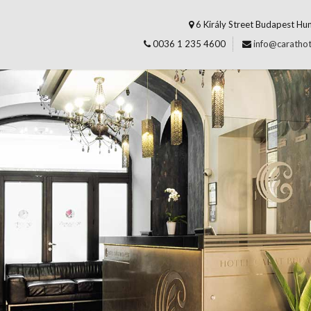
6 Király Street Budapest Hu
0036 1 235 4600
info@carathot
BEJELENTKEZÉS
08/08/202
2026
Augusztus
V
H
K
SZE
CS
2
3
4
5
6
IT
9
10
11
12
13
DE
16
17
18
19
20
EN