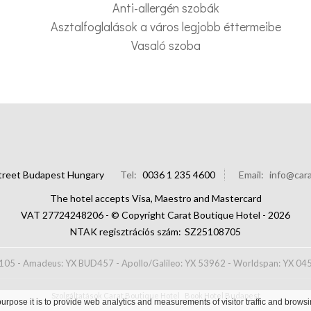
Anti-allergén szobák
Asztalfoglalások a város legjobb éttermeibe
Vasaló szoba
Street Budapest Hungary
Tel
0036 1 235 4600
Email
info@cara
The hotel accepts Visa, Maestro and Mastercard
VAT 27724248206 - © Copyright Carat Boutique Hotel - 2026
NTAK regisztrációs szám
SZ25108705
05 - Amadeus: YX BUD457 - Apollo/Galileo: YX 53962 - Worldspan: YX 045
Szolgáltatások Carat Boutique Hotel
Book Hotel Budapest
urpose it is to provide web analytics and measurements of visitor traffic and browsin