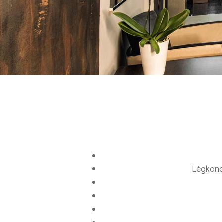
•
•
•
Légkondi