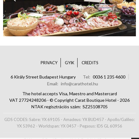
PRIVACY
GYIK
CREDITS
6 Király Street Budapest Hungary
Tel
0036 1 235 4600
Email
info@carathotel.hu
The hotel accepts Visa, Maestro and Mastercard
VAT 27724248206 - © Copyright Carat Boutique Hotel - 2026
NTAK regisztrációs szám
SZ25108705
GDS CODES: Sabre: YX 69105 - Amadeus: YX BUD457 - Apollo/Galileo:
YX 53962 - Worldspan: YX 0457 - Pegasus: IDS GL 60956