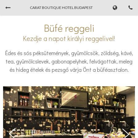
CARAT BOUTIQUE HOTEL BUDAPEST
Foglaljon most
Büfé reggeli
Kezdje a napot királyi reggelivel!
BEJELENTKEZÉS
KIJELENTKEZÉS
07/08/2026
...
Édes és sós péksütemények, gyümölcsök, zöldség, kávé,
tea, gyümölcslevek, gabonapelyhek, felvágottak, meleg
FELNŐTTEK
és hideg ételek és pezsgő várja Önt a büféasztalon.
PROMO CODE